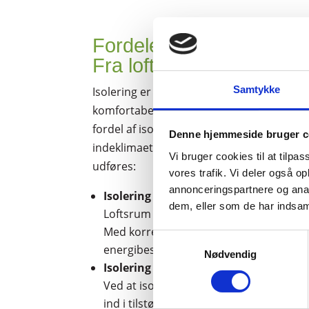
Fordele ved isolering i 
Fra loftsrum til garagen
Samtykke
Isolering er en vigtig del af at sikre et ene
komfortabelt hjem. Forskellige områder i
fordel af isolering for at reducere varme
Denne hjemmeside bruger c
indeklimaet. Her er nogle af de mest almin
Vi bruger cookies til at tilpas
udføres:
vores trafik. Vi deler også 
annonceringspartnere og anal
Isolering på loftsrum:
dem, eller som de har indsaml
Loftsrum er et af de steder, hvor der k
Med korrekt isolering af loftsrummet 
Samtykkevalg
energibesparelser og et bedre indeklim
Nødvendig
Isolering af loft i garage:
Ved at isolere loftet i garagen kan du f
ind i tilstødende rum og skabe en mere