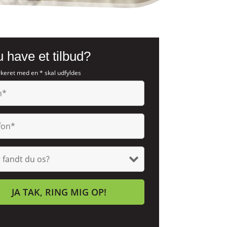
u have et tilbud?
keret med en * skal udfyldes