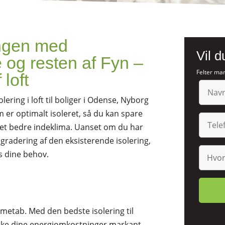
ngen med
Vil d
e og resten af Fyn –
Felter mar
 loft
olering i loft til boliger i Odense, Nyborg
em er optimalt isoleret, så du kan spare
et bedre indeklima. Uanset om du har
opgradering af den eksisterende isolering,
es dine behov.
varmetab. Med den bedste isolering til
nke dine energiomkostninger markant.