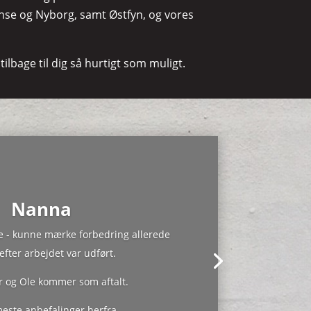
Odense og Nyborg, samt Østfyn, og vores
ilbage til dig så hurtigt som muligt.
Nanna
e - kunne mærke forbedring allerede
fter arbejdet var udført.
er og Ole kommer som aftalt.
este anbefalinger herfra.