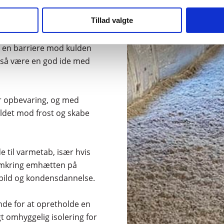
Tillad valgte
 isolering af loftet med at
e en barriere mod kulden
så være en god ide med
r opbevaring, og med
holdet mod frost og skabe
 til varmetab, især hvis
 omkring emhætten på
spild og kondensdannelse.
ende for at opretholde en
t omhyggelig isolering for