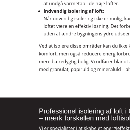
at undgå varmetab i de høje lofter.
Indvendig isolering af loft:
Når udvendig isolering ikke er mulig, ka
loftet være en effektiv løsning. Det for
uden at ændre bygningens ydre udsee
Ved at isolere disse områder kan du ikke
komfort, men også reducere energiforbrug
mere bæredygtig bolig. Vi udfører blandt a
med granulat, papiruld og mineraluld – al
Professionel isolering af loft
– mærk forskellen med loftiso
Vi er specialister i at skabe et energieffe