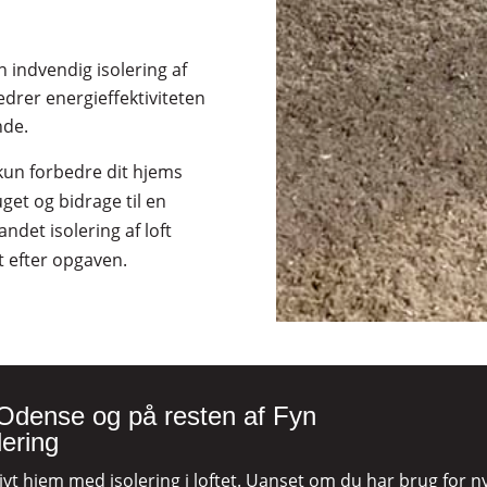
n indvendig isolering af
bedrer energieffektiviteten
nde.
 kun forbedre dit hjems
et og bidrage til en
ndet isolering af loft
t efter opgaven.
 i Odense og på resten af Fyn
lering
ktivt hjem med isolering i loftet. Uanset om du har brug for ny