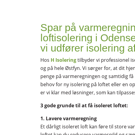
Spar på varmeregni
loftisolering i Odens
vi udfører isolering af
Hos
H Isolering
tilbyder vi professionel is
og på hele Østfyn. Vi sørger for, at dit hj
penge på varmeregningen og samtidig få 
behov for ny isolering på loftet eller en 
er vi klar med løsninger, som kan tilpass
3 gode grunde til at få isoleret loftet:
1. Lavere varmeregning
Et dårligt isoleret loft kan føre til store 
loftet kan du reducere varmespild og sæ