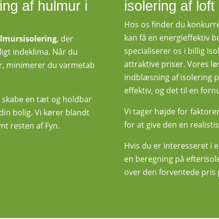
ing af hulmur i
isolering af lo
Hos os finder du konkurre
kan få en energieffektiv 
lmursisolering
, der
specialiserer os i billig isol
igt indeklima. Når du
attraktive priser. Vores l
mur, minimerer du varmetab
indblæsning af isolering p
effektiv, og det til en fornu
at skabe en tæt og holdbar
Vi tager højde for faktor
 din bolig. Vi kører blandt
for at give den en realistis
mt resten af Fyn.
Hvis du er interesseret i 
en beregning på efterisoler
over den forventede pris p