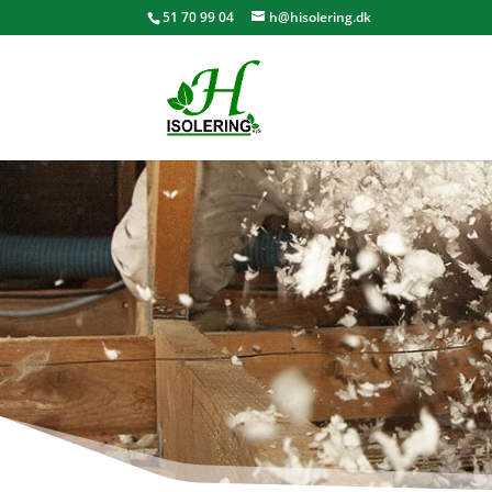
51 70 99 04
h@hisolering.dk