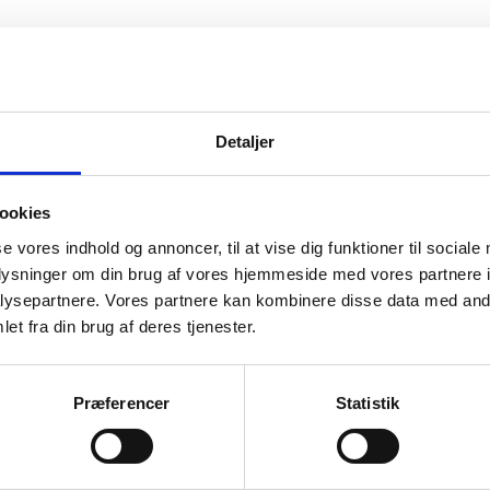
hjemmet:
Detaljer
rgieffektivt og
 bygningen kan drage en
tab og forbedre
ookies
delige, hvor isolering kan
se vores indhold og annoncer, til at vise dig funktioner til sociale
oplysninger om din brug af vores hjemmeside med vores partnere i
ysepartnere. Vores partnere kan kombinere disse data med andr
et fra din brug af deres tjenester.
an gå mest varme tabt.
kan du opnå markante
a.
Præferencer
Statistik
orhindre kulde i at trænge
 behagelig temperatur i