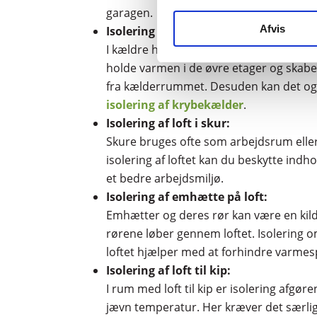
garagen.
Afvis
Isolering af loft i kælder:
I kældre hjælper
etageisolering
– altså
holde varmen i de øvre etager og skab
fra kælderrummet. Desuden kan det og
isolering af krybekælder
.
Isolering af loft i skur:
Skure bruges ofte som arbejdsrum elle
isolering af loftet kan du beskytte ind
et bedre arbejdsmiljø.
Isolering af emhætte på loft:
Emhætter og deres rør kan være en kilde
rørene løber gennem loftet. Isolering
loftet hjælper med at forhindre varme
Isolering af loft til kip:
I rum med loft til kip er isolering afgør
jævn temperatur. Her kræver det særlig